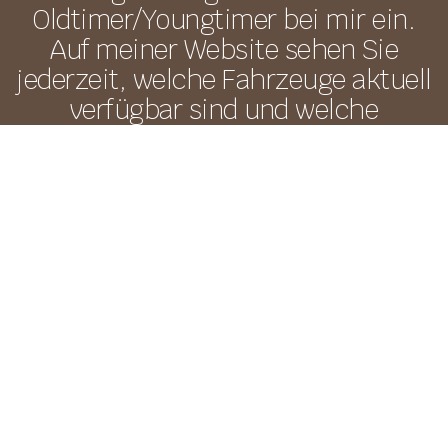
Oldtimer/Youngtimer bei mir ein.
Auf meiner Website sehen Sie
jederzeit, welche Fahrzeuge aktuell
verfügbar sind und welche
Neuankömmlinge Sie erwarten.
DETAILS
classic garage
Markus Pruy